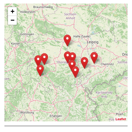
+
−
Leaflet