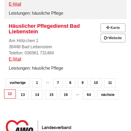
E-Mail
Leistungen:
häusliche Pflege
Häuslicher Pflegedienst Bad
Karte
Liebenstein
Website
Am Hölzchen 1
36448 Bad Liebenstein
Telefon: 036961 731484
E-Mail
Leistungen:
häusliche Pflege
…
vorherige
1
7
8
9
10
11
12
…
13
14
15
16
64
nächste