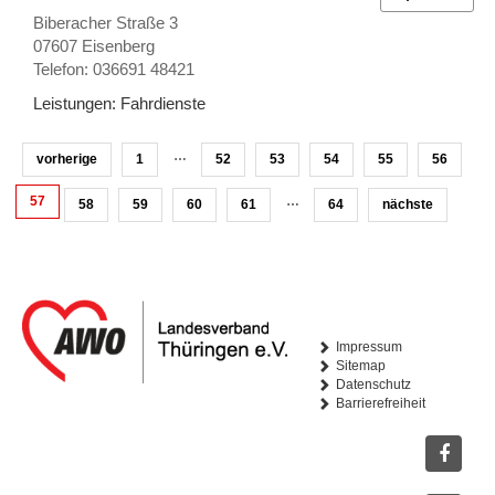
Biberacher Straße 3
07607 Eisenberg
Telefon: 036691 48421
Leistungen:
Fahrdienste
…
vorherige
1
52
53
54
55
56
57
…
58
59
60
61
64
nächste
Impressum
Sitemap
Datenschutz
Barrierefreiheit
Facebo