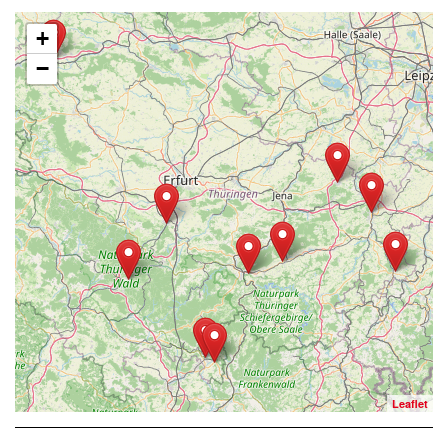
+
−
Leaflet