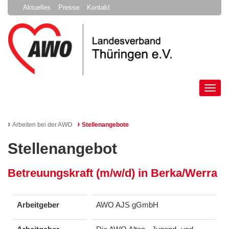
Aktuelles
Presse
Kontakt
Tog
nav
›
›
Arbeiten bei der AWO
Stellenangebote
Stellenangebot
Betreuungskraft (m/w/d) in Berka/Werra
Arbeitgeber
AWO AJS gGmbH