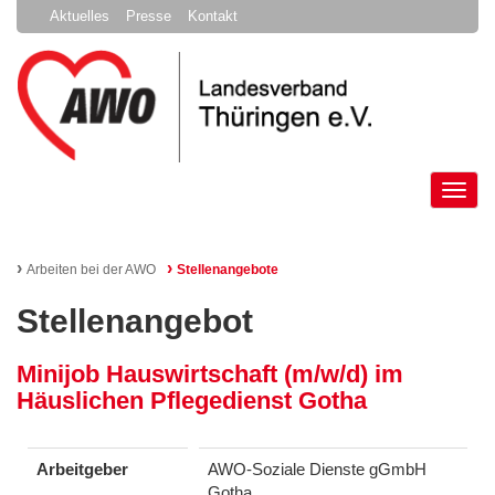
Aktuelles
Presse
Kontakt
Tog
nav
›
›
Arbeiten bei der AWO
Stellenangebote
Stellenangebot
Minijob Hauswirtschaft (m/w/d) im
Häuslichen Pflegedienst Gotha
Arbeitgeber
AWO-Soziale Dienste gGmbH
Gotha