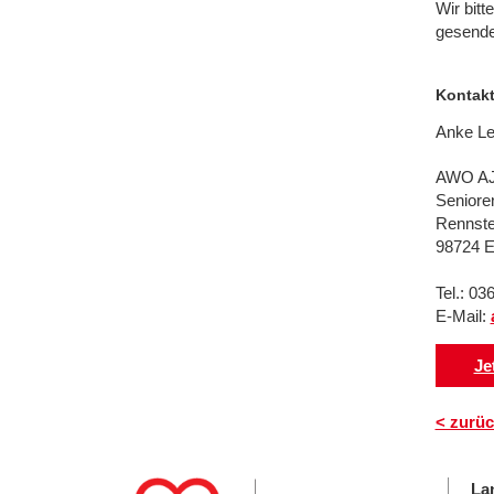
Wir bit
gesende
Kontak
Anke Le
AWO A
Seniore
Rennste
98724 E
Tel.: 0
E-Mail:
Je
< zurüc
La