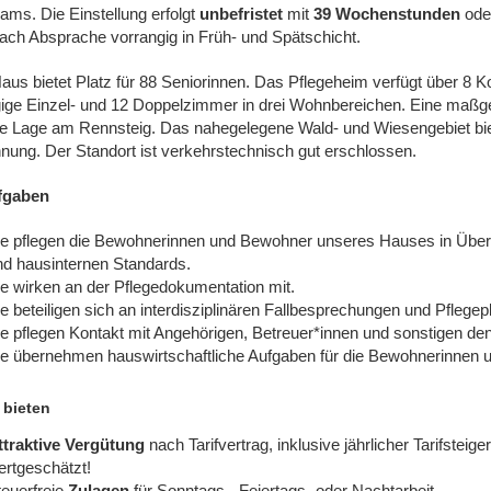
ams. Die Einstellung erfolgt
unbefristet
mit
39
Wochenstunden
ode
nach Absprache vorrangig in Früh- und Spätschicht.
aus bietet Platz für 88 Seniorinnen. Das Pflegeheim verfügt über 8 
ige Einzel- und 12 Doppelzimmer in drei Wohnbereichen. Eine maßgeb
che Lage am Rennsteig. Das nahegelegene Wald- und Wiesengebiet bi
nung. Der Standort ist verkehrstechnisch gut erschlossen.
fgaben
ie pflegen die Bewohnerinnen und Bewohner unseres Hauses in Übere
nd hausinternen Standards.
e wirken an der Pflegedokumentation mit.
e beteiligen sich an interdisziplinären Fallbesprechungen und Pfleg
ie pflegen Kontakt mit Angehörigen, Betreuer*innen und sonstigen d
ie übernehmen hauswirtschaftliche Aufgaben für die Bewohnerinnen 
 bieten
ttraktive Vergütung
nach Tarifvertrag, inklusive jährlicher Tarifstei
ertgeschätzt!
teuerfreie
Zulagen
für Sonntags-, Feiertags- oder Nachtarbeit