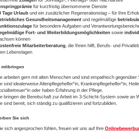
inspringprämie
für kurzfristig übernommene Dienste
0 Tage Urlaub
und ein zusätzlicher Regenerationstag – für Ihre Erho
etriebliches Gesundheitsmanagement
und regelmäßige
betriebsä
unktionszulage
für besondere Aufgaben und Verantwortungsbereiche –
egelmäßige Fort- und Weiterbildungsmöglichkeiten
sowie
indivi
achsen können
ostenfreie Mitarbeiterberatung
, die Ihnen hilft, Berufs- und Privatl
llen Lebenslagen
 mitbringen
ie arbeiten gern mit alten Menschen und sind empathisch gegenüber
e sind idealerweise Altenpflegehelfer*in, Krankenpflegehelfer*in, Heile
zialbetreuer*in oder haben Erfahrung in der Pflege.
e bringen die Bereitschaft zur Arbeit im 3-Schicht-System sowie an
e sind bereit, sich ständig zu qualifizieren und fortzubilden.
rben Sie sich
e sich angesprochen fühlen, freuen wir uns auf Ihre
Onlinebewerb