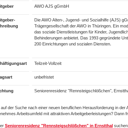
itgeber
AWO AJS gGmbH
itgeber-
Die AWO Alten-, Jugend- und Sozialhilfe (AJS) gG
hreibung
Trägergesellschaft der AWO in Thüringen. Ein mo
das soziale Dienstleistungen für Kinder, Jugendli
Behinderungen anbietet. Das 1993 gegründete Unte
200 Einrichtungen und sozialen Diensten.
häftigungsart
Teilzeit-Vollzeit
agsart
unbefristet
ichtung
Seniorenresidenz "Rennsteigschlößchen", Ernstth
 auf der Suche nach einer neuen beruflichen Herausforderung in der 
enehmes Arbeitsumfeld mit attraktiven Arbeitgeberleistungen? Dann f
rer
Seniorenresidenz "Rennsteigschlößchen" in Ernstthal
suchen 