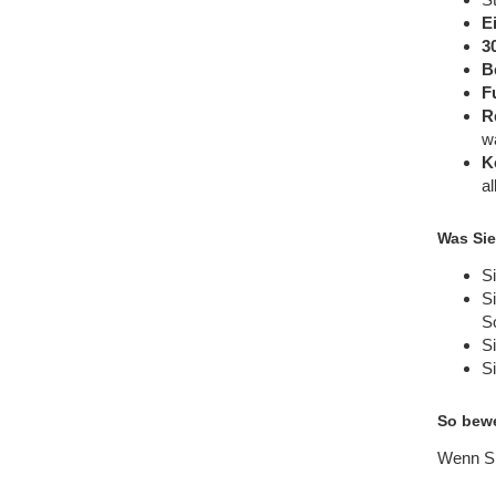
E
3
B
F
R
w
K
a
Was Sie
S
Si
So
Si
Si
So bewe
Wenn Si