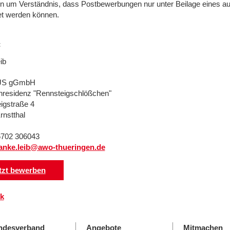
ten um Verständnis, dass Postbewerbungen nur unter Beilage eines 
t werden können.
t
ib
JS gGmbH
nresidenz "Rennsteigschlößchen"
igstraße 4
rnstthal
36702 306043
anke.leib@awo-thueringen.de
tzt bewerben
k
ndesverband
Angebote
Mitmachen