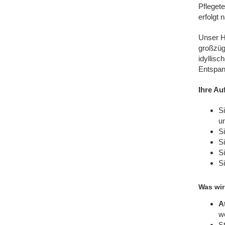
Pflegete
erfolgt 
Unser H
großzüg
idyllis
Entspan
Ihre Au
S
u
Si
Si
S
S
Was wir
A
w
S