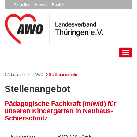
Aktuelles
Presse
Kontakt
Tog
nav
›
›
Arbeiten bei der AWO
Stellenangebote
Stellenangebot
Pädagogische Fachkraft (m/w/d) für
unseren Kindergarten in Neuhaus-
Schierschnitz