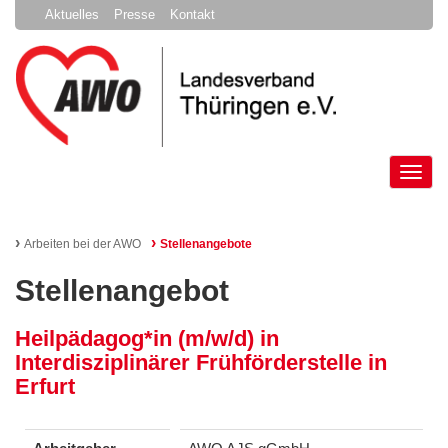
Aktuelles
Presse
Kontakt
Tog
nav
›
›
Arbeiten bei der AWO
Stellenangebote
Stellenangebot
Heilpädagog*in (m/w/d) in
Interdisziplinärer Frühförderstelle in
Erfurt