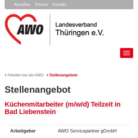
Aktuelles
Presse
Kontakt
Tog
nav
›
›
Arbeiten bei der AWO
Stellenangebote
Stellenangebot
Küchenmitarbeiter (m/w/d) Teilzeit in
Bad Liebenstein
Arbeitgeber
AWO Servicepartner gGmbH