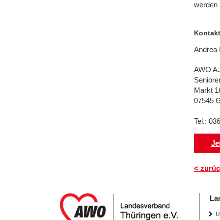
werden a
Kontak
Andrea 
AWO A
Seniore
Markt 1
07545 
Tel.: 03
Je
< zurüc
La
Ü