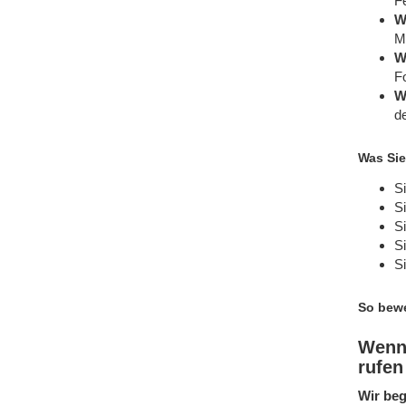
Fe
W
Mi
W
F
W
de
Was Sie
Si
S
Si
Si
S
So bewe
Wenn 
rufen
Wir beg