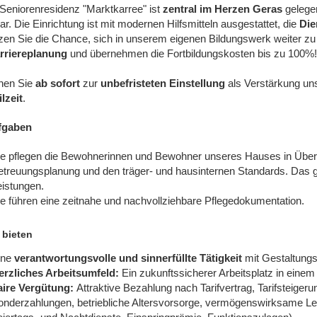
Seniorenresidenz "Marktkarree" ist
zentral im Herzen Geras
gelegen
ar. Die Einrichtung ist mit modernen Hilfsmitteln ausgestattet, die
Die
zen Sie die Chance, sich in unserem eigenen Bildungswerk weiter zu qu
rriereplanung
und übernehmen die Fortbildungskosten bis zu 100
hen Sie
ab sofort
zur
unbefristeten Einstellung
als Verstärkung uns
lzeit
.
fgaben
ie pflegen die Bewohnerinnen und Bewohner unseres Hauses in Übe
etreuungsplanung und den träger- und hausinternen Standards. Das gi
eistungen.
e führen eine zeitnahe und nachvollziehbare Pflegedokumentation.
 bieten
ine
verantwortungsvolle und sinnerfüllte Tätigkeit
mit Gestaltung
erzliches Arbeitsumfeld:
Ein zukunftssicherer Arbeitsplatz in ein
aire Vergütung:
Attraktive Bezahlung nach Tarifvertrag, Tarifsteiger
onderzahlungen, betriebliche Altersvorsorge, vermögenswirksame Lei