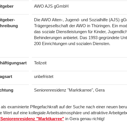
itgeber
AWO AJS gGmbH
itgeber-
Die AWO Alten-, Jugend- und Sozialhilfe (AJS) gG
hreibung
Trägergesellschaft der AWO in Thüringen. Ein mo
das soziale Dienstleistungen für Kinder, Jugendli
Behinderungen anbietet. Das 1993 gegründete Unte
200 Einrichtungen und sozialen Diensten.
häftigungsart
Teilzeit
agsart
unbefristet
ichtung
Seniorenresidenz "Marktkarree", Gera
 als examinierte Pflegefachkraft auf der Suche nach einer neuen beru
e Wert auf eine kollegiale Arbeitsatmosphäre und attraktive Arbeitgeb
r
Seniorenresidenz "Marktkarree"
in Gera genau richtig!