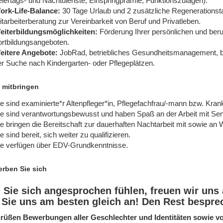
iertags- und Nachtdienste, Einspringprämie, Funktionszulagen).
ork-Life-Balance:
30 Tage Urlaub und 2 zusätzliche Regenerationstag
tarbeiterberatung zur Vereinbarkeit von Beruf und Privatleben.
eiterbildungsmöglichkeiten:
Förderung Ihrer persönlichen und beruf
ortbildungsangeboten.
eitere Angebote:
JobRad, betriebliches Gesundheitsmanagement, bet
r Suche nach Kindergarten- oder Pflegeplätzen.
 mitbringen
e sind examinierte*r Altenpfleger*in, Pflegefachfrau/-mann bzw. Kran
ie sind verantwortungsbewusst und haben Spaß an der Arbeit mit Sen
e bringen die Bereitschaft zur dauerhaften Nachtarbeit mit sowie a
e sind bereit, sich weiter zu qualifizieren.
ie verfügen über EDV-Grundkenntnisse.
rben Sie sich
Sie sich angesprochen fühlen, freuen wir uns 
 Sie uns am besten gleich an! Den Rest bespr
rüßen Bewerbungen aller Geschlechter und Identitäten sowie 