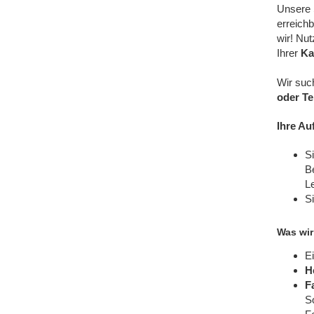
Unsere 
erreichb
wir! Nut
Ihrer
Ka
Wir suc
oder Tei
Ihre Au
S
B
L
Si
Was wir
E
H
F
S