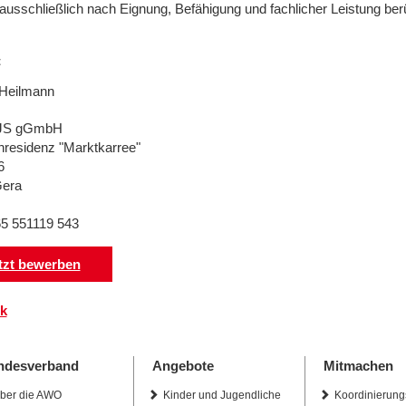
usschließlich nach Eignung, Befähigung und fachlicher Leistung berü
t
Heilmann
JS gGmbH
nresidenz "Marktkarree"
6
Gera
65 551119 543
tzt bewerben
k
ndesverband
Angebote
Mitmachen
ber die AWO
Kinder und Jugendliche
Koordinierung