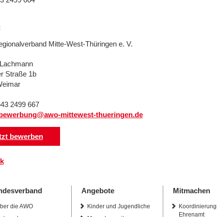
t
ionalverband Mitte-West-Thüringen e. V.
 Lachmann
r Straße 1b
Weimar
3643 2499 667
bewerbung@awo-mittewest-thueringen.de
tzt bewerben
k
ndesverband
Angebote
Mitmachen
ber die AWO
Kinder und Jugendliche
Koordinierung
Ehrenamt