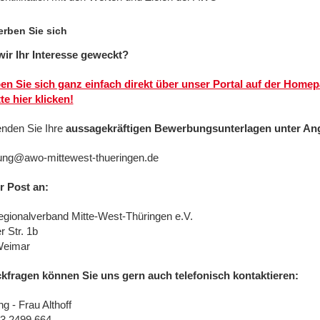
rben Sie sich
ir Ihr Interesse geweckt?
n Sie sich ganz einfach direkt über unser Portal auf der Homepa
te hier klicken!
nden Sie Ihre
aussagekräftigen Bewerbungsunterlagen
unter An
ng@awo-mittewest-thueringen.de
r Post an:
ionalverband Mitte-West-Thüringen e.V.
 Str. 1b
Weimar
kfragen können Sie uns gern auch telefonisch kontaktieren:
ng - Frau Althoff
3 2499 664