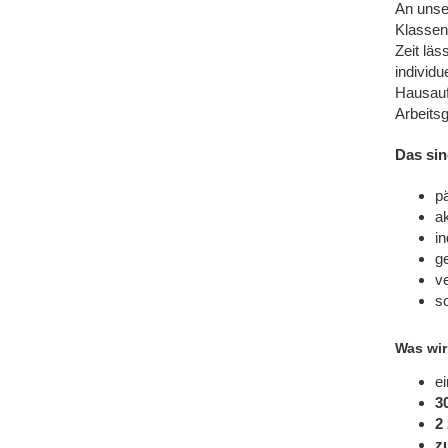
An unse
Klassens
Zeit läs
individ
Hausauf
Arbeitsg
Das sin
pä
ak
in
g
v
so
Was wir
ei
3
2
z