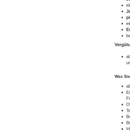
e
J
p
e
E
be
Vergütu
a
u
Was Sie
a
Er
F
O
T
B
Be
Id