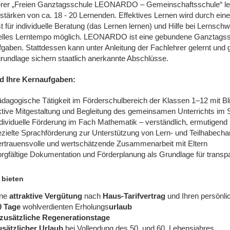
rer „Freien Ganztagsschule LEONARDO – Gemeinschaftsschule“ lern
tärken von ca. 18 - 20 Lernenden. Effektives Lernen wird durch eine
st für individuelle Beratung (das Lernen lernen) und Hilfe bei Lernsch
uelles Lerntempo möglich. LEONARDO ist eine gebundene Ganztagssch
gaben. Stattdessen kann unter Anleitung der Fachlehrer gelernt und 
rundlage sichern staatlich anerkannte Abschlüsse.
d Ihre Kernaufgaben:
dagogische Tätigkeit im Förderschulbereich der Klassen 1–12 mit Bli
tive Mitgestaltung und Begleitung des gemeinsamen Unterrichts im S
dividuelle Förderung im Fach Mathematik – verständlich, ermutigend
ezielte Sprachförderung zur Unterstützung von Lern- und Teilhabech
ertrauensvolle und wertschätzende Zusammenarbeit mit Eltern
rgfältige Dokumentation und Förderplanung als Grundlage für transp
 bieten
ne
attraktive Vergütung
nach
Haus-Tarifvertrag
und Ihren persönl
0 Tage
wohlverdienten Erholungs
urlaub
 zusätzliche Regenerationstage
usätzlicher Urlaub
bei Vollendung des 50. und 60. Lebensjahres