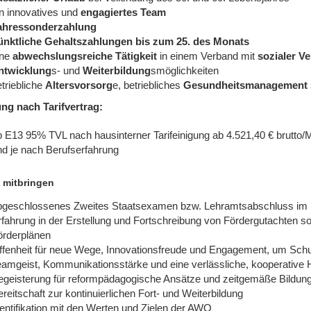
in innovatives und
engagiertes Team
ahressonderzahlung
ünktliche Gehaltszahlungen bis zum 25. des Monats
ine
abwechslungsreiche Tätigkeit
in einem Verband mit
sozialer V
ntwicklung
s- und
Weiterbildung
smöglichkeiten
triebliche
Altersvorsorg
e, betriebliches
Gesundheitsmanagement
ng nach Tarifvertrag:
b E13 95% TVL nach hausinterner Tarifeinigung​ ab 4.521,40 € brutto
nd je nach Berufserfahrung
 mitbringen
bgeschlossenes Zweites Staatsexamen bzw. Lehramtsabschluss im 
fahrung in der Erstellung und Fortschreibung von Fördergutachten sowi
örderplänen
ffenheit für neue Wege, Innovationsfreude und Engagement, um Schul
eamgeist, Kommunikationsstärke und eine verlässliche, kooperative 
egeisterung für reformpädagogische Ansätze und zeitgemäße Bildun
reitschaft zur kontinuierlichen Fort- und Weiterbildung
entifikation mit den Werten und Zielen der AWO