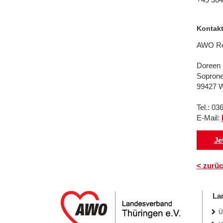
Kontak
AWO Reg
Doreen
Soprone
99427 
Tel.: 0
E-Mail:
Je
< zurüc
La
Ü