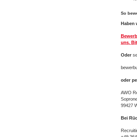
So bewe
Haben w
Bewerbe
uns. Bit
Oder
se
bewerbu
oder pe
AWO Reg
Soproner
99427 
Bei Rüc
Recruiti
+49 364