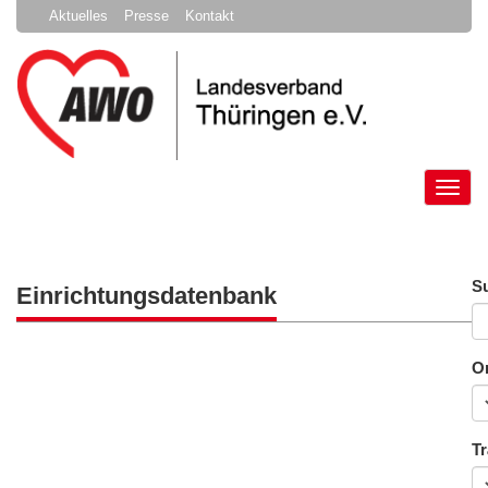
Aktuelles
Presse
Kontakt
Tog
nav
S
Einrichtungsdatenbank
O
Tr