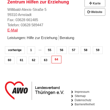
Zentrum Hilfen zur Erziehung
Karte
Willibald-Alexis-Straße 5
Website
99310 Arnstadt
Fax: 03628 661485
Telefon: 03628 589447
E-Mail
Leistungen:
Hilfe zur Erziehung
Beratung
…
vorherige
1
55
56
57
58
59
64
60
61
62
63
Impressum
Sitemap
Datenschutz
Barrierefreiheit