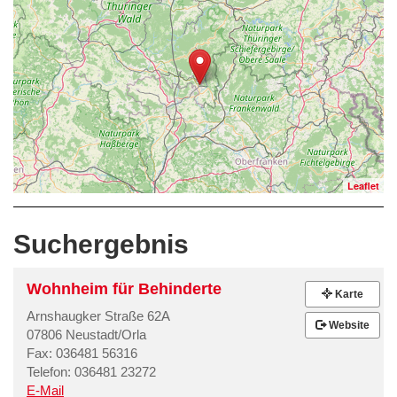
Leaflet
Suchergebnis
Wohnheim für Behinderte
Karte
Arnshaugker Straße 62A
Website
07806 Neustadt/Orla
Fax: 036481 56316
Telefon: 036481 23272
E-Mail