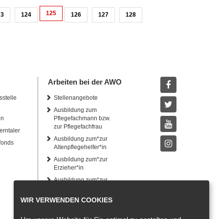
125
23
124
126
127
128
Arbeiten bei der AWO
sstelle
Stellenangebote
Facebook
Ausbildung zum
Twitter
en
Pflegefachmann bzw.
zur Pflegefachfrau
erntaler
Youtube
Ausbildung zum*zur
fonds
Altenpflegehelfer*in
Instagram
Ausbildung zum*zur
Erzieher*in
Ausbildung zum*zur
Heilerziehungspfleger*in
WIR VERWENDEN COOKIES
Freiwilliges Soziales
Jahr und
Bundesfreiwilligendienst