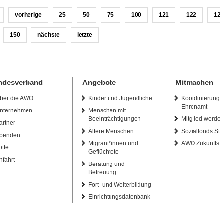
vorherige
25
50
75
100
121
122
1
150
nächste
letzte
ndesverband
Angebote
Mitmachen
ber die AWO
Kinder und Jugendliche
Koordinierung
Ehrenamt
nternehmen
Menschen mit
Beeinträchtigungen
Mitglied werd
artner
Ältere Menschen
Sozialfonds St
penden
Migrant*innen und
AWO Zukunfts
otte
Geflüchtete
nfahrt
Beratung und
Betreuung
Fort- und Weiterbildung
Einrichtungsdatenbank