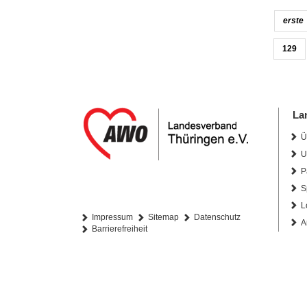
erste
129
La
Ü
U
P
S
L
Impressum
Sitemap
Datenschutz
A
Barrierefreiheit