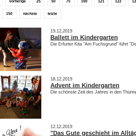
vorherige
25
50
75
100
121
122
1
150
nächste
letzte
19.12.2019
Ballett im Kindergarten
Die Erfurter Kita "Am Fuchsgrund" führt "D
18.12.2019
Advent im Kindergarten
Die schönste Zeit des Jahres in den Thüri
12.12.2019
"Das Gute geschieht im Alltä