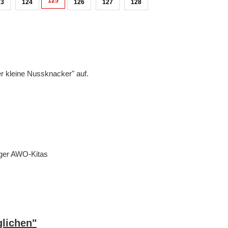
125
23
124
126
127
128
er kleine Nussknacker" auf.
nger AWO-Kitas
glichen"