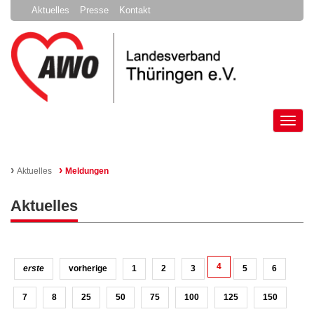
Aktuelles
Presse
Kontakt
Tog
nav
›
›
Aktuelles
Meldungen
Aktuelles
4
erste
vorherige
1
2
3
5
6
7
8
25
50
75
100
125
150