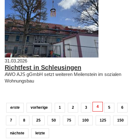
31.03.2026
Richtfest in Schleusingen
AWO AJS gGmbH setzt weiteren Meilenstein im sozialen
Wohnungsbau
4
erste
vorherige
1
2
3
5
6
7
8
25
50
75
100
125
150
nächste
letzte