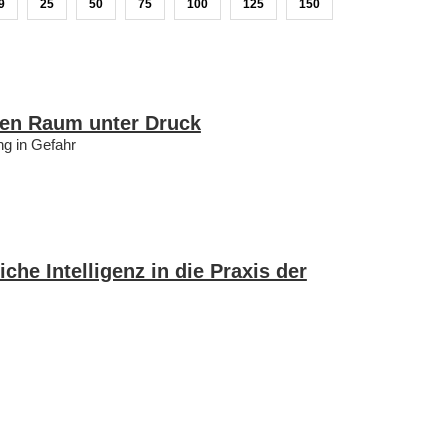
9
25
50
75
100
125
150
hen Raum unter Druck
g in Gefahr
he Intelligenz in die Praxis der