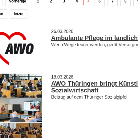
5
vorherige
1
2
3
4
6
7
8
te
letzte
26.03.2026
Ambulante Pflege im ländlic
Wenn Wege teurer werden, gerät Versorgun
18.03.2026
AWO Thüringen bringt Künstlic
Sozialwirtschaft
Beitrag auf dem Thüringer Sozialgipfel