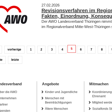
27.02.2026
Revisionsverfahren im Regio
Fakten, Einordnung, Konseq
Der AWO Landesverband Thüringen nimmt d
im Regionalverband Mitte-West-Thüringen 
5
vorherige
1
2
3
4
6
7
8
te
letzte
ndesverband
Angebote
Mitmachen
ber die AWO
Kinder und Jugendliche
Koordinierung
Ehrenamt
nternehmen
Menschen mit
Beeinträchtigungen
Mitglied werd
artner
Ältere Menschen
Sozialfonds St
penden