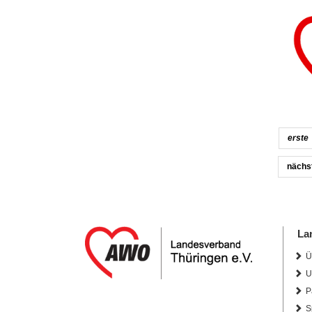
erste
nächs
La
Ü
U
P
S