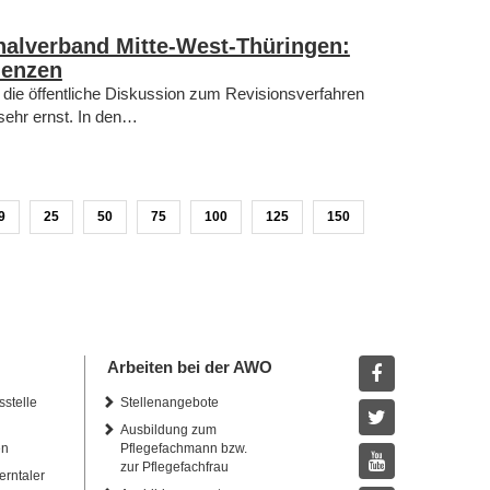
nalverband Mitte-West-Thüringen:
uenzen
ie öffentliche Diskussion zum Revisionsverfahren
sehr ernst. In den…
9
25
50
75
100
125
150
Arbeiten bei der AWO
sstelle
Stellenangebote
Facebook
Ausbildung zum
Twitter
en
Pflegefachmann bzw.
zur Pflegefachfrau
erntaler