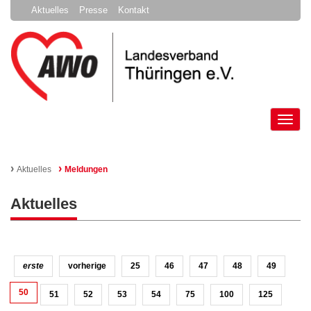
Aktuelles
Presse
Kontakt
Tog
nav
›
›
Aktuelles
Meldungen
Aktuelles
erste
vorherige
25
46
47
48
49
50
51
52
53
54
75
100
125