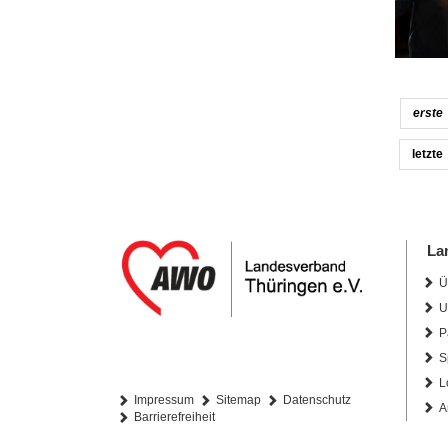
erste
letzte
La
Ü
U
P
S
L
Impressum
Sitemap
Datenschutz
A
Barrierefreiheit