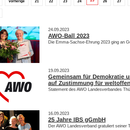
25
vorherige
21
22
23
24
26
27
24.09.2023
AWO-Ball 2023
Die Emma-Sachse-Ehrung 2023 ging an G
19.09.2023
Gemeinsam für Demokratie u
auf Zustimmung für weltoffe
Statement des AWO Landesverbandes Thü
16.09.2023
25 Jahre IBS gGmbH
Der AWO Landesverband gratuliert seiner T