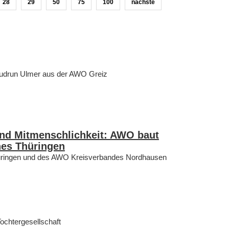
28
29
50
75
100
nächste
udrun Ulmer aus der AWO Greiz
nd Mitmenschlichkeit: AWO baut
nes Thüringen
ringen und des AWO Kreisverbandes Nordhausen
ochtergesellschaft