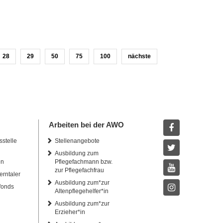
28
29
50
75
100
nächste
Arbeiten bei der AWO
sstelle
Stellenangebote
Facebook
Ausbildung zum
Twitter
en
Pflegefachmann bzw.
zur Pflegefachfrau
erntaler
Youtube
Ausbildung zum*zur
fonds
Altenpflegehelfer*in
Instagram
Ausbildung zum*zur
Erzieher*in