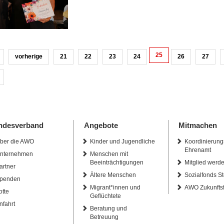
25
vorherige
21
22
23
24
26
27
ndesverband
Angebote
Mitmachen
ber die AWO
Kinder und Jugendliche
Koordinierung
Ehrenamt
nternehmen
Menschen mit
Beeinträchtigungen
Mitglied werd
artner
Ältere Menschen
Sozialfonds St
penden
Migrant*innen und
AWO Zukunfts
otte
Geflüchtete
nfahrt
Beratung und
Betreuung