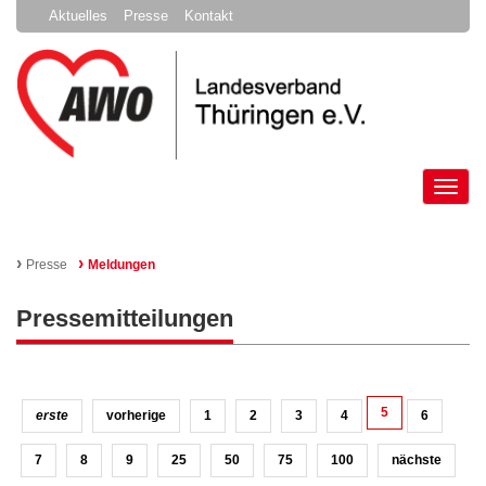
Aktuelles
Presse
Kontakt
Tog
nav
›
›
Presse
Meldungen
Pressemitteilungen
5
erste
vorherige
1
2
3
4
6
7
8
9
25
50
75
100
nächste