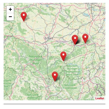
+
−
Leaflet