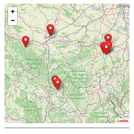
+
−
Leaflet