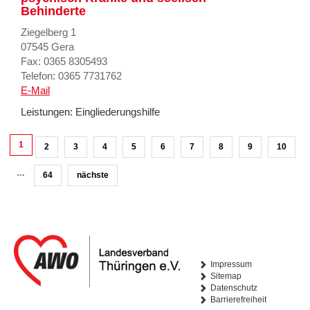
Behinderte
Ziegelberg 1
07545 Gera
Fax: 0365 8305493
Telefon: 0365 7731762
E-Mail
Leistungen:
Eingliederungshilfe
1
2
3
4
5
6
7
8
9
10
…
64
nächste
Impressum
Sitemap
Datenschutz
Barrierefreiheit