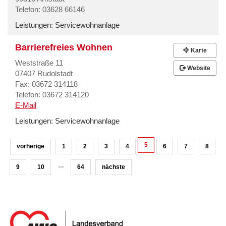
Telefon: 03628 66146
Leistungen:
Servicewohnanlage
Barrierefreies Wohnen
Karte
Weststraße 11
Website
07407 Rudolstadt
Fax: 03672 314118
Telefon: 03672 314120
E-Mail
Leistungen:
Servicewohnanlage
5
vorherige
1
2
3
4
6
7
8
…
9
10
64
nächste