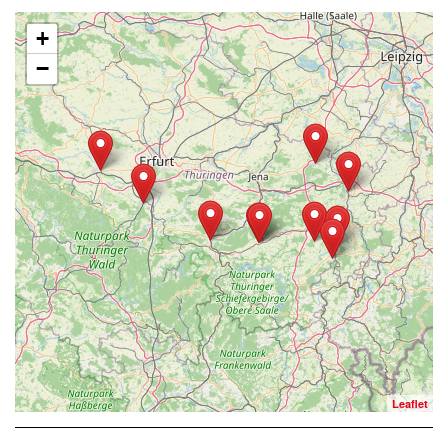
+
−
Leaflet