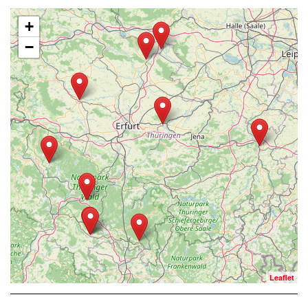
+
−
Leaflet