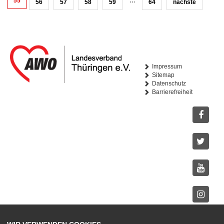
55
…
56
57
58
59
64
nächste
Impressum
Sitemap
Datenschutz
Barrierefreiheit
Facebo
Twitter
Youtub
Instagr