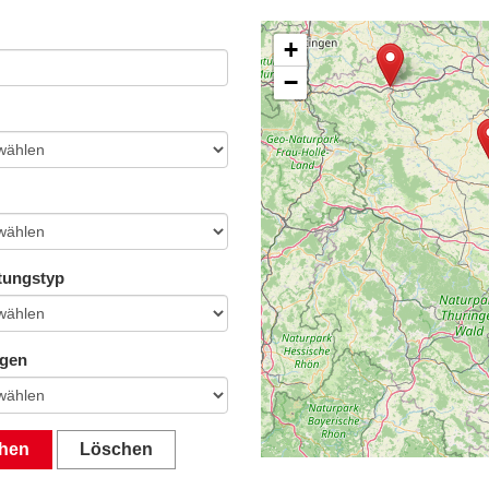
+
−
tungstyp
ngen
hen
Löschen