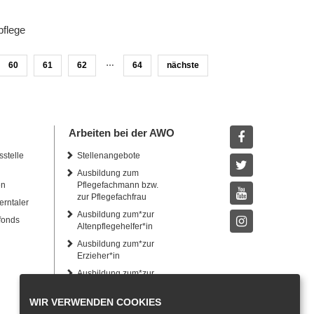
pflege
…
60
61
62
64
nächste
Arbeiten bei der AWO
sstelle
Stellenangebote
Facebook
Ausbildung zum
Twitter
en
Pflegefachmann bzw.
zur Pflegefachfrau
erntaler
Youtube
Ausbildung zum*zur
fonds
Altenpflegehelfer*in
Instagram
Ausbildung zum*zur
Erzieher*in
Ausbildung zum*zur
Heilerziehungspfleger*in
WIR VERWENDEN COOKIES
Freiwilliges Soziales