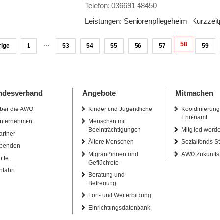
Telefon: 036691 48450
Leistungen:
Seniorenpflegeheim
Kurzzeit
…
58
rige
1
53
54
55
56
57
59
ndesverband
Angebote
Mitmachen
ber die AWO
Kinder und Jugendliche
Koordinierung
Ehrenamt
nternehmen
Menschen mit
Beeinträchtigungen
Mitglied werd
artner
Ältere Menschen
Sozialfonds St
penden
Migrant*innen und
AWO Zukunfts
otte
Geflüchtete
nfahrt
Beratung und
Betreuung
Fort- und Weiterbildung
Einrichtungsdatenbank