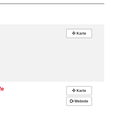
Karte
fe
Karte
Website