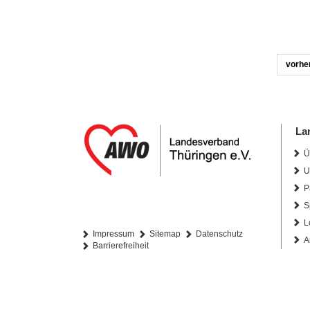
vorhe
La
Ü
U
P
S
L
Impressum
Sitemap
Datenschutz
A
Barrierefreiheit