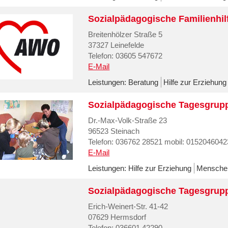
Sozialpädagogische Familienhil
Breitenhölzer Straße 5
37327 Leinefelde
Telefon: 03605 547672
E-Mail
Leistungen:
Beratung
Hilfe zur Erziehung
Sozialpädagogische Tagesgrup
Dr.-Max-Volk-Straße 23
96523 Steinach
Telefon: 036762 28521 mobil: 015204604
E-Mail
Leistungen:
Hilfe zur Erziehung
Menschen
Sozialpädagogische Tagesgrup
Erich-Weinert-Str. 41-42
07629 Hermsdorf
Telefon: 036601 42290