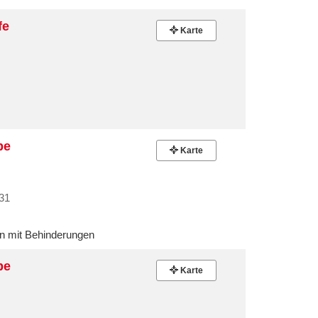
fe
Karte
pe
Karte
231
 mit Behinderungen
pe
Karte