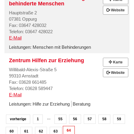
behinderte Menschen
Website
Hauptstraße 2
07381 Oppurg
Fax: 03647 428032
Telefon: 03647 428022
E-Mail
Leistungen:
Menschen mit Behinderungen
Zentrum Hilfen zur Erziehung
Karte
Willibald-Alexis-Straße 5
Website
99310 Arnstadt
Fax: 03628 661485
Telefon: 03628 589447
E-Mail
Leistungen:
Hilfe zur Erziehung
Beratung
…
vorherige
1
55
56
57
58
59
64
60
61
62
63