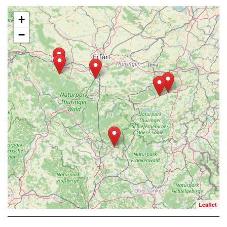
+
−
Leaflet