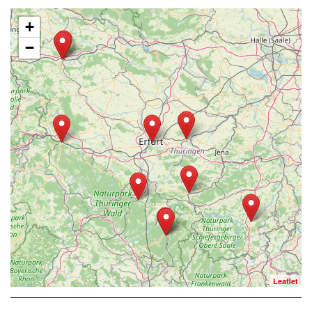
+
−
Leaflet