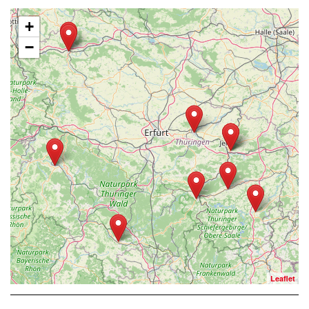
+
−
Leaflet