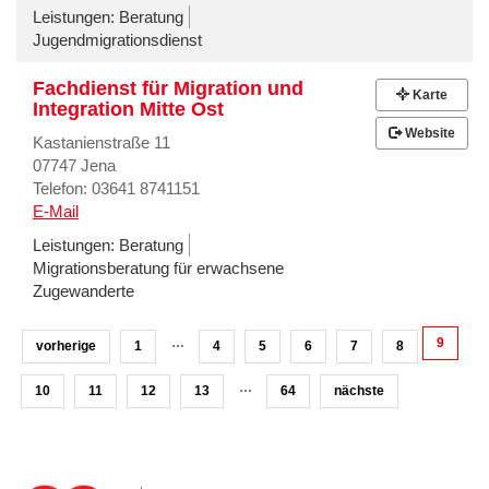
Leistungen:
Beratung
Jugendmigrationsdienst
Fachdienst für Migration und
Karte
Integration Mitte Ost
Website
Kastanienstraße 11
07747 Jena
Telefon: 03641 8741151
E-Mail
Leistungen:
Beratung
Migrationsberatung für erwachsene
Zugewanderte
…
9
vorherige
1
4
5
6
7
8
…
10
11
12
13
64
nächste