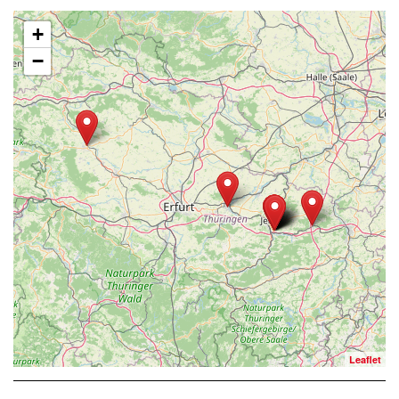
+
−
Leaflet