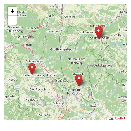
+
−
Leaflet