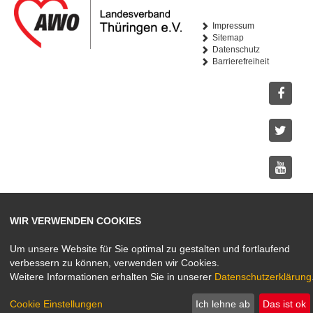
Impressum
Sitemap
Datenschutz
Barrierefreiheit
Facebo
Twitter
Youtub
WIR VERWENDEN COOKIES
Instagr
Um unsere Website für Sie optimal zu gestalten und fortlaufend
verbessern zu können, verwenden wir Cookies.
Weitere Informationen erhalten Sie in unserer
Datenschutzerklärung
Cookie Einstellungen
Ich lehne ab
Das ist ok