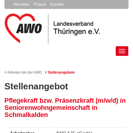
Aktuelles
Presse
Kontakt
Tog
nav
›
›
Arbeiten bei der AWO
Stellenangebote
Stellenangebot
Pflegekraft bzw. Präsenzkraft (m/w/d) in
Seniorenwohngemeinschaft in
Schmalkalden