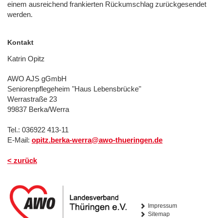
einem ausreichend frankierten Rückumschlag zurückgesendet
werden.
Kontakt
Katrin Opitz
AWO AJS gGmbH
Seniorenpflegeheim "Haus Lebensbrücke"
Werrastraße 23
99837 Berka/Werra
Tel.: 036922 413-11
E-Mail:
opitz.berka-werra@awo-thueringen.de
< zurück
Impressum
Sitemap