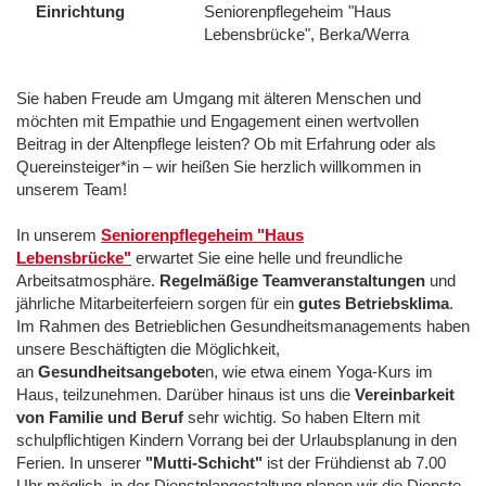
Einrichtung
Seniorenpflegeheim "Haus
Lebensbrücke", Berka/Werra
Sie haben Freude am Umgang mit älteren Menschen und
möchten mit Empathie und Engagement einen wertvollen
Beitrag in der Altenpflege leisten? Ob mit Erfahrung oder als
Quereinsteiger*in – wir heißen Sie herzlich willkommen in
unserem Team!
In unserem
Seniorenpflegeheim "Haus
Lebensbrücke"
erwartet Sie eine helle und freundliche
Arbeitsatmosphäre.
Regelmäßige Teamveranstaltungen
und
jährliche Mitarbeiterfeiern sorgen für ein
gutes Betriebsklima
.
Im Rahmen des Betrieblichen Gesundheitsmanagements haben
unsere Beschäftigten die Möglichkeit,
an
Gesundheitsangebote
n, wie etwa einem Yoga-Kurs im
Haus, teilzunehmen. Darüber hinaus ist uns die
Vereinbarkeit
von Familie und Beruf
sehr wichtig. So haben Eltern mit
schulpflichtigen Kindern Vorrang bei der Urlaubsplanung in den
Ferien. In unserer
"Mutti-Schicht"
ist der Frühdienst ab 7.00
Uhr möglich, in der Dienstplangestaltung planen wir die Dienste