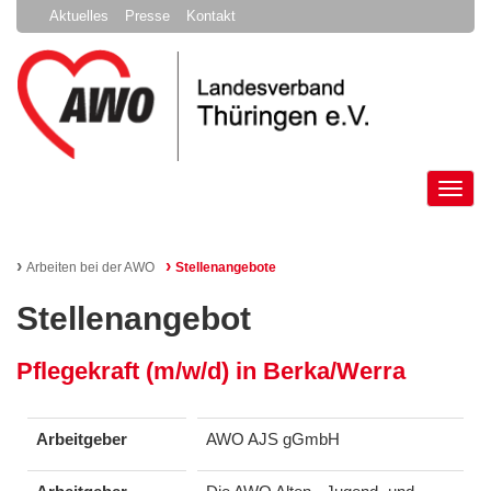
Aktuelles
Presse
Kontakt
Tog
nav
›
›
Arbeiten bei der AWO
Stellenangebote
Stellenangebot
Pflegekraft (m/w/d) in Berka/Werra
Arbeitgeber
AWO AJS gGmbH