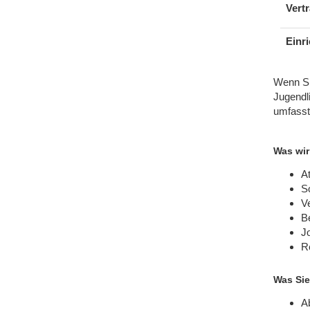
Vertr
Einr
Wenn Sie
Jugendl
umfass
Was wir
At
S
V
B
J
R
Was Sie
Ab