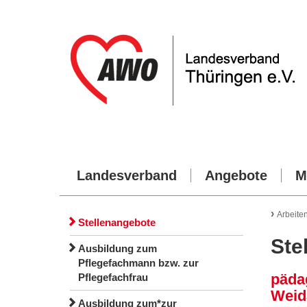
Landesverband
Angebote
M
›
Arbeite
Stellenangebote
Ste
Ausbildung zum
Pflegefachmann bzw. zur
päda
Pflegefachfrau
Weid
Ausbildung zum*zur