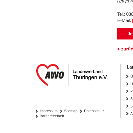
07973 G
Tel.: 03
E-Mail:
Je
< zurüc
La
Ü
U
P
S
L
Impressum
Sitemap
Datenschutz
A
Barrierefreiheit