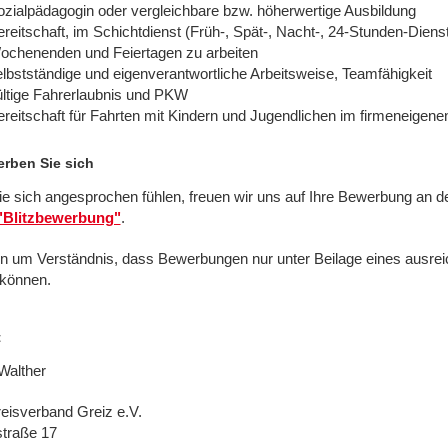
ozialpädagogin oder vergleichbare bzw. höherwertige Ausbildung
reitschaft, im Schichtdienst (Früh-, Spät-, Nacht-, 24-Stunden-Dienst
ochenenden und Feiertagen zu arbeiten
lbstständige und eigenverantwortliche Arbeitsweise, Teamfähigkeit
ültige Fahrerlaubnis und PKW
reitschaft für Fahrten mit Kindern und Jugendlichen im firmeneigen
rben Sie sich
e sich angesprochen fühlen, freuen wir uns auf Ihre Bewerbung an d
"Blitzbewerbung"
.
ten um Verständnis, dass Bewerbungen nur unter Beilage eines ausr
können.
t
Walther
isverband Greiz e.V.
traße 17