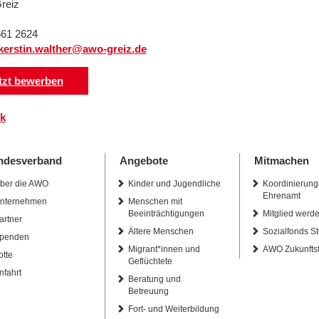
reiz
661 2624
kerstin.walther@awo-greiz.de
tzt bewerben
k
ndesverband
Angebote
Mitmachen
ber die AWO
Kinder und Jugendliche
Koordinierung
Ehrenamt
nternehmen
Menschen mit
Beeinträchtigungen
Mitglied werd
artner
Ältere Menschen
Sozialfonds St
penden
Migrant*innen und
AWO Zukunfts
otte
Geflüchtete
nfahrt
Beratung und
Betreuung
Fort- und Weiterbildung