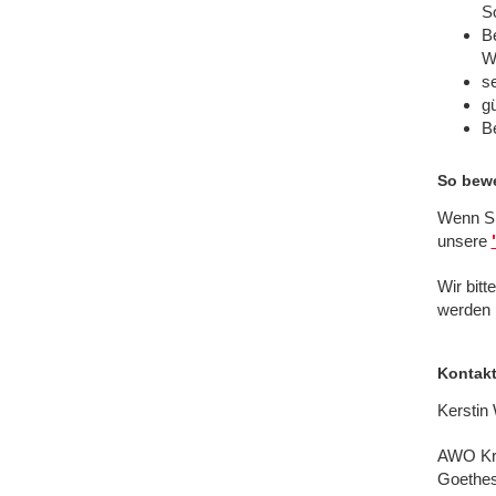
S
Be
W
se
g
Be
So bewe
Wenn Si
unsere
Wir bit
werden 
Kontak
Kerstin 
AWO Kre
Goethes