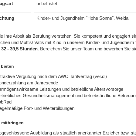
agsart
unbefristet
ichtung
Kinder- und Jugendheim "Hohe Sonne", Weida
 Ihre Arbeit als Berufung verstehen, Sie kompetent und engagiert si
ichen und Muttis/ Vatis mit Kind in unserem Kinder- und Jugendheim 
t
32 - 39,5 Stunden
. Bereichern Sie unser Team und bewerben Sie sic
 bieten
traktive Vergütung nach dem AWO Tarifvertrag (ver.di)
onderzahlung am Jahresende
ermögenswirksame Leistungen und betriebliche Altersvorsorge
etriebliches Gesundheitsmanagement und betriebsärztliche Betreuun
obRad
egelmäßige Fort- und Weiterbildungen
 mitbringen
geschlossene Ausbildung als staatlich anerkannter Erzieher bzw. st