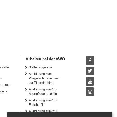
Arbeiten bei der AWO
sstelle
Stellenangebote
Facebook
Ausbildung zum
Twitter
en
Pflegefachmann bzw.
zur Pflegefachfrau
erntaler
Youtube
Ausbildung zum*zur
fonds
Altenpflegehelfer*in
Instagram
Ausbildung zum*zur
Erzieher*in
Ausbildung zum*zur
Heilerziehungspfleger*in