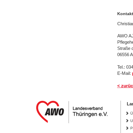
Kontak
Christi
AWO A
Pflegeh
Straße 
06556 A
Tel.: 0
E-Mail:
< zurüc
La
Ü
U
P