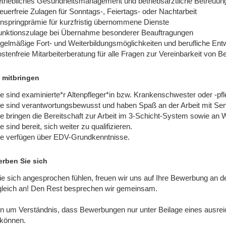
etriebliches Gesundheitsmanagement und betriebsärztliche Betreuun
euerfreie Zulagen für Sonntags-, Feiertags- oder Nachtarbeit
inspringprämie für kurzfristig übernommene Dienste
unktionszulage bei Übernahme besonderer Beauftragungen
egelmäßige Fort- und Weiterbildungsmöglichkeiten und berufliche En
stenfreie Mitarbeiterberatung für alle Fragen zur Vereinbarkeit von B
 mitbringen
e sind examinierte*r Altenpfleger*in bzw. Krankenschwester oder -pfl
ie sind verantwortungsbewusst und haben Spaß an der Arbeit mit Sen
e bringen die Bereitschaft zur Arbeit im 3-Schicht-System sowie an
e sind bereit, sich weiter zu qualifizieren.
ie verfügen über EDV-Grundkenntnisse.
rben Sie sich
e sich angesprochen fühlen, freuen wir uns auf Ihre Bewerbung an d
gleich an! Den Rest besprechen wir gemeinsam.
ten um Verständnis, dass Bewerbungen nur unter Beilage eines ausr
können.