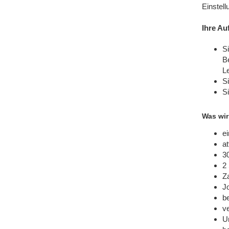
Einstell
Ihre Au
S
B
L
Si
Si
Was wir
ei
at
3
2
Za
J
be
v
U