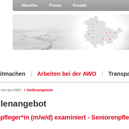
Aktuelles
Presse
Kontakt
itmachen
Arbeiten bei der AWO
Transp
›
n bei der AWO
Stellenangebote
llenangebot
npfleger*in (m/w/d) examiniert - Seniorenp