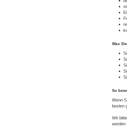
b
st
E
F
r
ko
Was Sie
Si
S
Si
Si
S
So bewe
Wenn Si
besten 
Wir bit
werden 