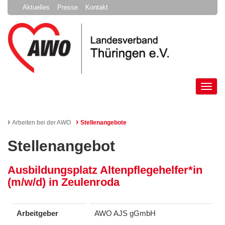
Aktuelles
Presse
Kontakt
Tog
nav
›
›
Arbeiten bei der AWO
Stellenangebote
Stellenangebot
Ausbildungsplatz Altenpflegehelfer*in
(m/w/d) in Zeulenroda
Arbeitgeber
AWO AJS gGmbH