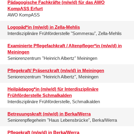
Pädagogische Fachkräfte (m/w/d) für das AWO
KompASS Erfurt
AWO KompASS
Logopäd*in (m/w/d) in Zella-Mehlis
Interdisziplinäre Frühförderstelle "Sommerau", Zella-Mehlis
Examinierte Pflegefachkraft / Altenpfleger*in (m/w/d) in
Meiningen
Seniorenzentrum "Heinrich Albertz" Meiningen
Pflegekraft/ Präsenzkraft (m/w/d) in Meiningen
Seniorenzentrum "Heinrich Albertz", Meiningen
Heilpädagog*in (m/w/d) für Interdisziplinäre
Frühförderstelle Schmalkalden
Interdisziplinäre Frühförderstelle, Schmalkalden
Betreuungskraft (m/w/d) in Berka/Werra
Seniorenpflegeheim "Haus Lebensbrücke", Berka/Werra
Pflegekraft (m/w/d) in Berka/Werra