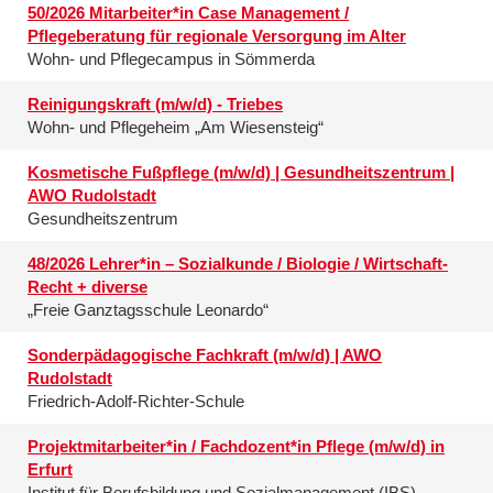
50/2026 Mitarbeiter*in Case Management /
Pflegeberatung für regionale Versorgung im Alter
Wohn- und Pflegecampus in Sömmerda
Reinigungskraft (m/w/d) - Triebes
Wohn- und Pflegeheim „Am Wiesensteig“
Kosmetische Fußpflege (m/w/d) | Gesundheitszentrum |
AWO Rudolstadt
Gesundheitszentrum
48/2026 Lehrer*in – Sozialkunde / Biologie / Wirtschaft-
Recht + diverse
„Freie Ganztagsschule Leonardo“
Sonderpädagogische Fachkraft (m/w/d) | AWO
Rudolstadt
Friedrich-Adolf-Richter-Schule
Projektmitarbeiter*in / Fachdozent*in Pflege (m/w/d) in
Erfurt
Institut für Berufsbildung und Sozialmanagement (IBS)