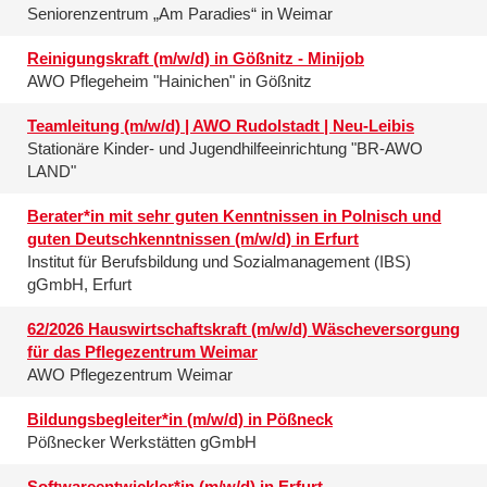
Seniorenzentrum „Am Paradies“ in Weimar
Reinigungskraft (m/w/d) in Gößnitz - Minijob
AWO Pflegeheim "Hainichen" in Gößnitz
Teamleitung (m/w/d) | AWO Rudolstadt | Neu-Leibis
Stationäre Kinder- und Jugendhilfeeinrichtung "BR-AWO
LAND"
Berater*in mit sehr guten Kenntnissen in Polnisch und
guten Deutschkenntnissen (m/w/d) in Erfurt
Institut für Berufsbildung und Sozialmanagement (IBS)
gGmbH, Erfurt
62/2026 Hauswirtschaftskraft (m/w/d) Wäscheversorgung
für das Pflegezentrum Weimar
AWO Pflegezentrum Weimar
Bildungsbegleiter*in (m/w/d) in Pößneck
Pößnecker Werkstätten gGmbH
Softwareentwickler*in (m/w/d) in Erfurt