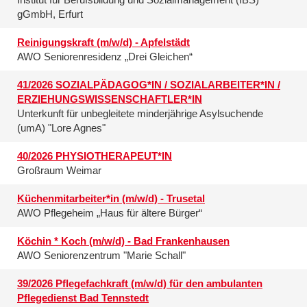
gGmbH, Erfurt
Reinigungskraft (m/w/d) - Apfelstädt
AWO Seniorenresidenz „Drei Gleichen“
41/2026 SOZIALPÄDAGOG*IN / SOZIALARBEITER*IN /
ERZIEHUNGSWISSENSCHAFTLER*IN
Unterkunft für unbegleitete minderjährige Asylsuchende
(umA) "Lore Agnes"
40/2026 PHYSIOTHERAPEUT*IN
Großraum Weimar
Küchenmitarbeiter*in (m/w/d) - Trusetal
AWO Pflegeheim „Haus für ältere Bürger“
Köchin * Koch (m/w/d) - Bad Frankenhausen
AWO Seniorenzentrum "Marie Schall"
39/2026 Pflegefachkraft (m/w/d) für den ambulanten
Pflegedienst Bad Tennstedt