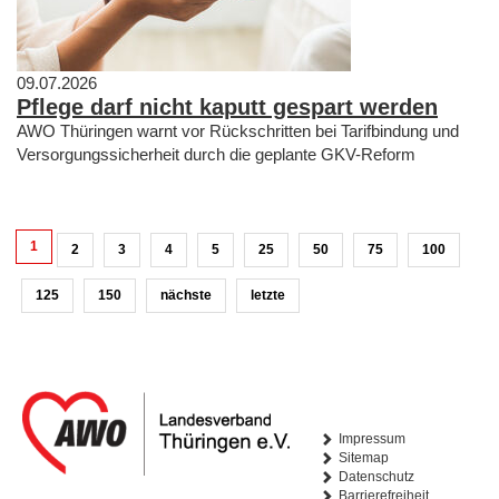
09.07.2026
Pflege darf nicht kaputt gespart werden
AWO Thüringen warnt vor Rückschritten bei Tarifbindung und
Versorgungssicherheit durch die geplante GKV-Reform
1
2
3
4
5
25
50
75
100
125
150
nächste
letzte
Impressum
Sitemap
Datenschutz
Barrierefreiheit