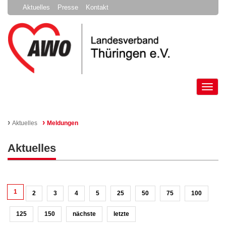
Aktuelles
Presse
Kontakt
Tog
nav
›
›
Aktuelles
Meldungen
Aktuelles
1
2
3
4
5
25
50
75
100
125
150
nächste
letzte