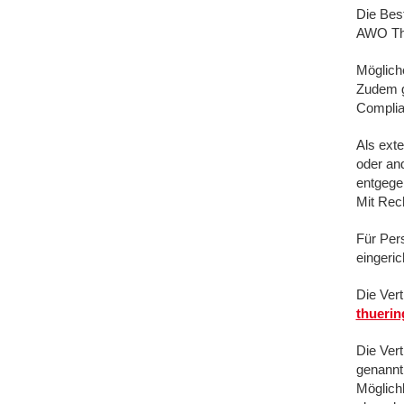
Die Bes
AWO Thü
Möglich
Zudem g
Complia
Als ext
oder an
entgege
Mit Rech
Für Per
eingeric
Die Ver
thueri
Die Ver
genannt
Möglich