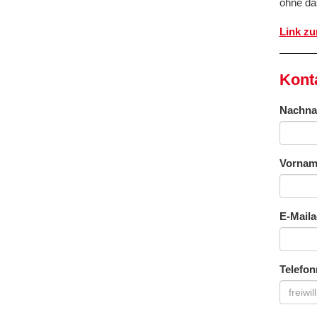
ohne da
Link z
Kont
Nachn
Vornam
E-Mail
Telefo