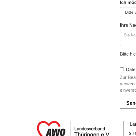
Ich möc
Ihre Na
Bitte hi
Date
Zur Bear
verwende
einverst
Sen
La
Ü