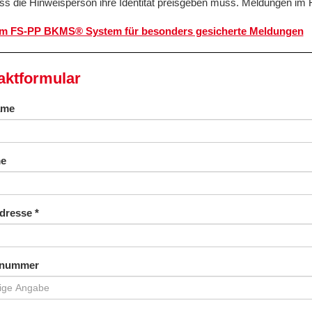
ss die Hinweisperson ihre Identität preisgeben muss. Meldungen im
um FS-PP BKMS® System für besonders gesicherte Meldungen
aktformular
ame
e
adresse
*
nnummer