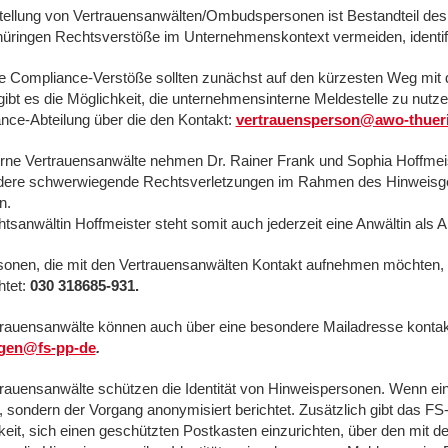
tellung von Vertrauensanwälten/Ombudspersonen ist Bestandteil d
ringen Rechtsverstöße im Unternehmenskontext vermeiden, identifi
e Compliance-Verstöße sollten zunächst auf den kürzesten Weg mit 
ibt es die Möglichkeit, die unternehmensinterne Meldestelle zu nutz
nce-Abteilung über die den Kontakt:
vertrauensperson@awo-thuer
erne Vertrauensanwälte nehmen Dr. Rainer Frank und Sophia Hoffmeis
dere schwerwiegende Rechtsverletzungen im Rahmen des Hinweisgeb
n.
tsanwältin Hoffmeister steht somit auch jederzeit eine Anwältin als
sonen, die mit den Vertrauensanwälten Kontakt aufnehmen möchten,
htet:
030 318685-931.
trauensanwälte können auch über eine besondere Mailadresse kontak
ngen@fs-pp-de
.
trauensanwälte schützen die Identität von Hinweispersonen. Wenn ei
, sondern der Vorgang anonymisiert berichtet. Zusätzlich gibt da
keit, sich einen geschützten Postkasten einzurichten, über den mit